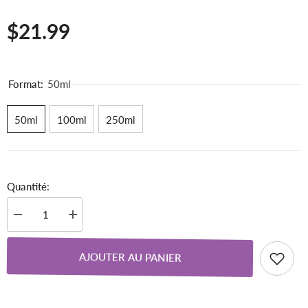
$21.99
Format:
50ml
50ml
100ml
250ml
Quantité:
Diminuer
Augmenter
la
la
quantité
quantité
pour
pour
AJOUTER AU PANIER
Souci
Souci