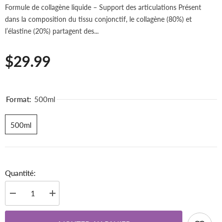
Formule de collagène liquide – Support des articulations Présent
dans la composition du tissu conjonctif, le collagène (80%) et
l’élastine (20%) partagent des...
$29.99
Format:
500ml
500ml
Quantité:
Diminuer
Augmenter
la
la
quantité
quantité
pour
pour