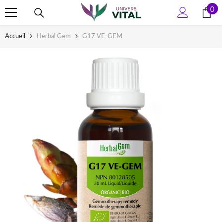
0
0
ALLER AU CONTENU
art
Accueil
Herbal Gem
G17 VE-GEM