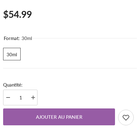
$54.99
Format:
30ml
30ml
Quantité:
Diminuer
Augmenter
la
la
quantité
quantité
pour
pour
AJOUTER AU PANIER
G17
G17
VE-
VE-
GEM
GEM