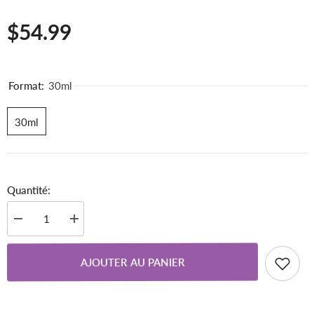
$54.99
Format:
30ml
30ml
Quantité:
Diminuer
Augmenter
la
la
quantité
quantité
pour
pour
AJOUTER AU PANIER
G13
G13
OS-
OS-
GEM
GEM